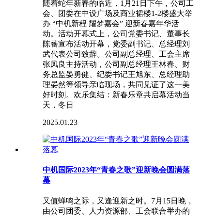
随着蛇年新春的临近，1月21日下午，公司工
会、团委在中设广场及商业裙楼1-2楼盛大举
办 “中机新程 耀梦嘉会” 迎新春嘉年华活
动。活动开幕式上，公司党委书记、董事长
陈蕃宣布活动开幕，党委副书记、总经理刘
武代表公司致辞。公司副总经理、工会主席
张凤良主持活动，公司副总经理王林春、财
务总监晏勇健、纪委书记王旭东、总经理助
理晏然等领导亲临现场，共同见证了这一美
好时刻。欢乐集结：新春乐章共启幕活动当
天，冬日
2025.01.23
中机国际2023年“青春之歌”迎新晚会圆满落
幕
又值蝉鸣之际，又逢迎新之时。7月15日晚，
由公司团委、人力资源部、工会联合举办的