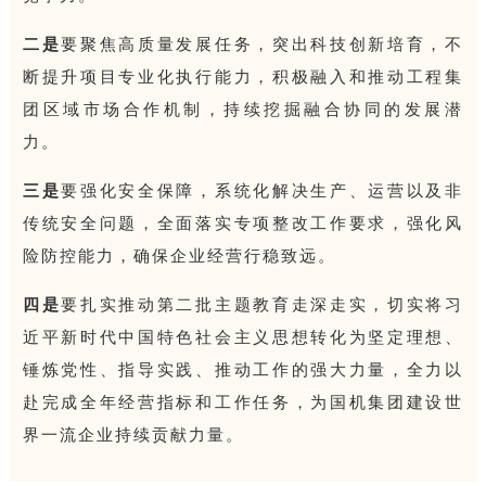
二是
要聚焦高质量发展任务，突出科技创新培育，不
断提升项目专业化执行能力，积极融入和推动工程集
团区域市场合作机制，持续挖掘融合协同的发展潜
力。
三是
要强化安全保障，系统化解决生产、运营以及非
传统安全问题，全面落实专项整改工作要求，强化风
险防控能力，确保企业经营行稳致远。
四是
要扎实推动第二批主题教育走深走实，切实将习
近平新时代中国特色社会主义思想转化为坚定理想、
锤炼党性、指导实践、推动工作的强大力量，全力以
赴完成全年经营指标和工作任务，为国机集团建设世
界一流企业持续贡献力量。