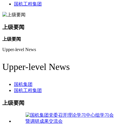
国机工程集团
上级要闻
上级要闻
Upper-level News
Upper-level News
国机集团
国机工程集团
上级要闻