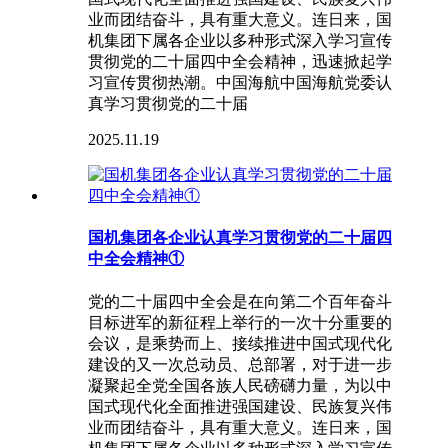
业而团结奋斗，具有重大意义。连日来，国
机集团下属各企业以多种形式深入学习宣传
贯彻党的二十届四中全会精神，迅速掀起学
习宣传贯彻热潮。中国海航中国海航党委认
真学习贯彻党的二十届
2025.11.19
国机集团各企业认真学习贯彻党的二十届四
中全会精神①
党的二十届四中全会是在向第二个百年奋斗
目标进军的新征程上举行的一次十分重要的
会议，是乘势而上、接续推进中国式现代化
建设的又一次总动员、总部署，对于进一步
凝聚起全党全国各族人民磅礴力量，为以中
国式现代化全面推进强国建设、民族复兴伟
业而团结奋斗，具有重大意义。连日来，国