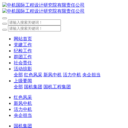
网站首页
党建工作
纪检工作
群团工作
社会责任
活动掠影
全部
红色风采
新风中机
活力中机
央企担当
上级要闻
全部
国机集团
国机工程集团
红色风采
新风中机
活力中机
央企担当
国机集团