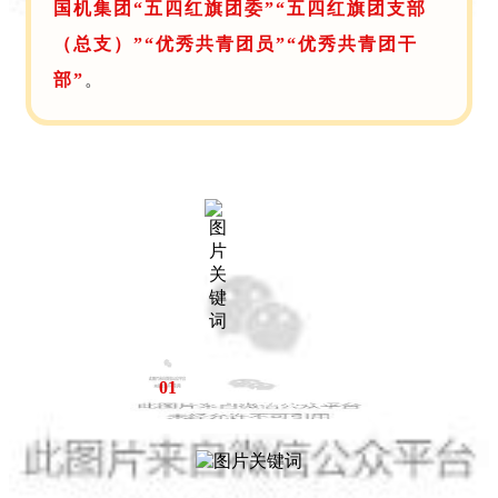
国机集团“五四红旗团委”“五四红旗团支部
（总支）”“优秀共青团员”“优秀共青团干
部”
。
01
五四红旗团委