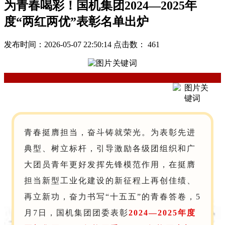
为青春喝彩！国机集团2024—2025年
度“两红两优”表彰名单出炉
发布时间：2026-05-07 22:50:14
点击数：
461
青春挺膺担当，奋斗铸就荣光。为表彰先进
典型、树立标杆，引导激励各级团组织和广
大团员青年更好发挥先锋模范作用，在挺膺
担当新型工业化建设的新征程上再创佳绩、
再立新功，奋力书写“十五五”的青春答卷，5
月7日，国机集团团委表彰
2024—2025年度