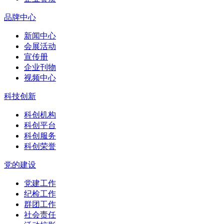
品牌中心
新闻中心
会展活动
宣传册
企业刊物
视频中心
科技创新
科创机构
科创平台
科创服务
科创荣誉
党的建设
党建工作
纪检工作
群团工作
社会责任