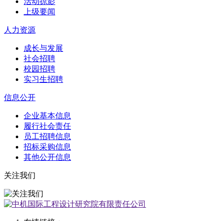
活动掠影
上级要闻
人力资源
成长与发展
社会招聘
校园招聘
实习生招聘
信息公开
企业基本信息
履行社会责任
员工招聘信息
招标采购信息
其他公开信息
关注我们