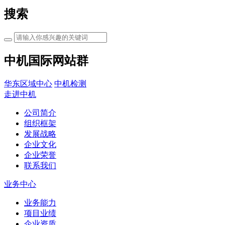
搜索
中机国际网站群
华东区域中心
中机检测
走进中机
公司简介
组织框架
发展战略
企业文化
企业荣誉
联系我们
业务中心
业务能力
项目业绩
企业资质