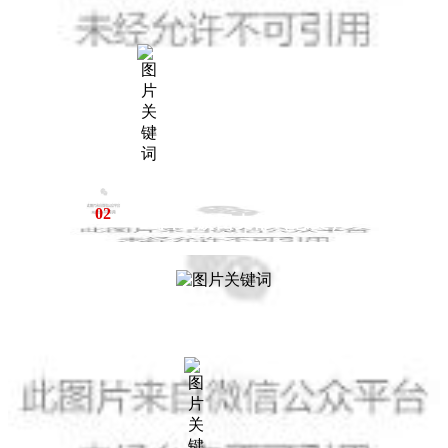
02
五四红旗团支部（总支）