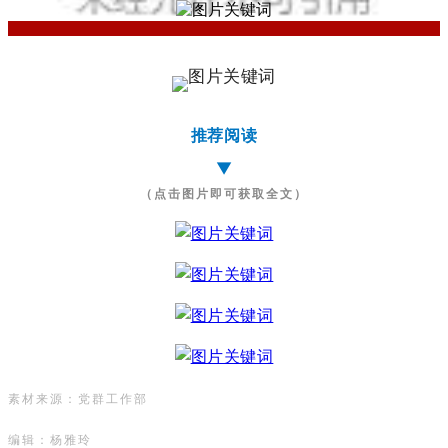
推荐阅读
▼
（点击图片即可获取全文）
素材来源：党群工作部
编辑：杨雅玲