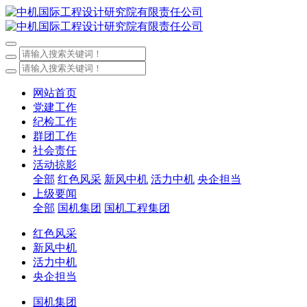
网站首页
党建工作
纪检工作
群团工作
社会责任
活动掠影
全部
红色风采
新风中机
活力中机
央企担当
上级要闻
全部
国机集团
国机工程集团
红色风采
新风中机
活力中机
央企担当
国机集团