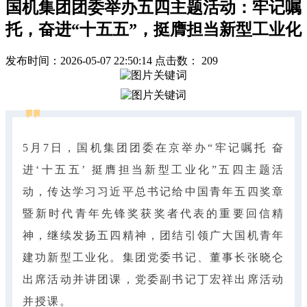
国机集团团委举办五四主题活动：牢记嘱
托，奋进“十五五”，挺膺担当新型工业化
发布时间：2026-05-07 22:50:14
点击数：
209
5月7日，国机集团团委在京举办“牢记嘱托 奋
进‘十五五’ 挺膺担当新型工业化”五四主题活
动，传达学习习近平总书记给中国青年五四奖章
暨新时代青年先锋奖获奖者代表的重要回信精
神，继续发扬五四精神，团结引领广大国机青年
建功新型工业化。集团党委书记、董事长张晓仑
出席活动并讲团课，党委副书记丁宏祥出席活动
并授课。