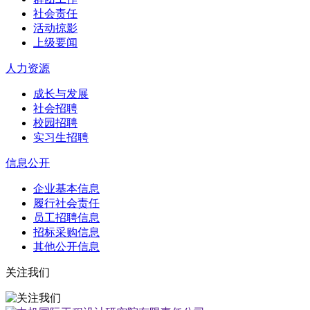
社会责任
活动掠影
上级要闻
人力资源
成长与发展
社会招聘
校园招聘
实习生招聘
信息公开
企业基本信息
履行社会责任
员工招聘信息
招标采购信息
其他公开信息
关注我们