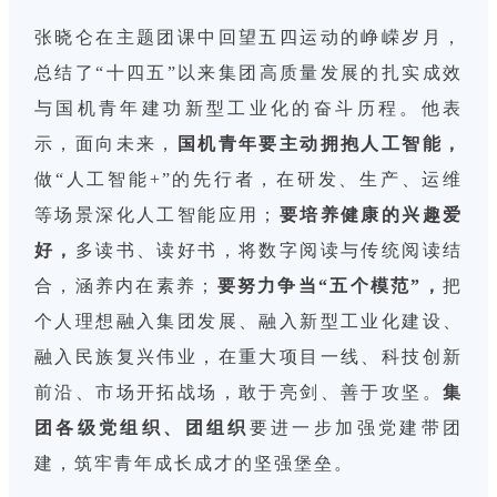
张晓仑在主题团课中回望五四运动的峥嵘岁月，
总结了“十四五”以来集团高质量发展的扎实成效
与国机青年建功新型工业化的奋斗历程。他表
示，面向未来，
国机青年要主动拥抱人工智能，
做“人工智能+”的先行者，在研发、生产、运维
等场景深化人工智能应用；
要培养健康的兴趣爱
好，
多读书、读好书，将数字阅读与传统阅读结
合，涵养内在素养；
要努力争当“五个模范”，
把
个人理想融入集团发展、融入新型工业化建设、
融入民族复兴伟业，在重大项目一线、科技创新
前沿、市场开拓战场，敢于亮剑、善于攻坚。
集
团各级党组织、团组织
要进一步加强党建带团
建，筑牢青年成长成才的坚强堡垒。